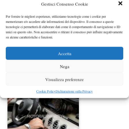
Gestisci Consenso Cookie
Per fornire le migliori esperienze, utilizziamo tecnologie come i cookie per
Mercedes C63 AMG foto spia
memorizzare e/o accedere alle informazioni del dispositivo. Il consenso a queste
tecnologie ci permetterà di elaborare dati come il comportamento di navigazione o ID
unici su questo sito. Non acconsentire o ritirare il consenso può influire negativamente
su alcune caratteristiche e funzioni.
Accetta
Nega
Visualizza preferenze
Mercedes Classe C Cabrio nuove foto
spia
Cookie Policy
Dichiarazione sulla Privacy