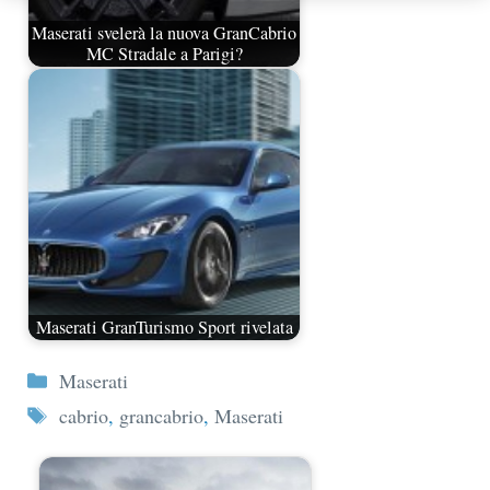
Maserati svelerà la nuova GranCabrio
MC Stradale a Parigi?
Maserati GranTurismo Sport rivelata
Categorie
Maserati
Tag
cabrio
,
grancabrio
,
Maserati