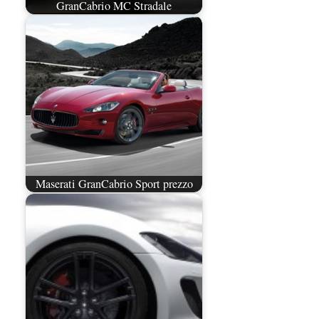
GranCabrio MC Stradale
Maserati GranCabrio Sport prezzo