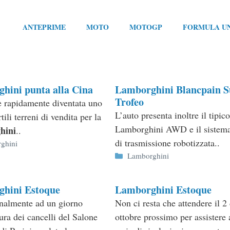
ANTEPRIME
MOTO
MOTOGP
FORMULA U
hini punta alla Cina
Lamborghini Blancpain S
Trofeo
 rapidamente diventata uno
L’auto presenta inoltre il tipic
rtili terreni di vendita per la
Lamborghini AWD e il sistema
hini
..
di trasmissione robotizzata..
ie
ghini
Categorie
Lamborghini
hini Estoque
Lamborghini Estoque
inalmente ad un giorno
Non ci resta che attendere il 2 
ura dei cancelli del Salone
ottobre prossimo per assistere