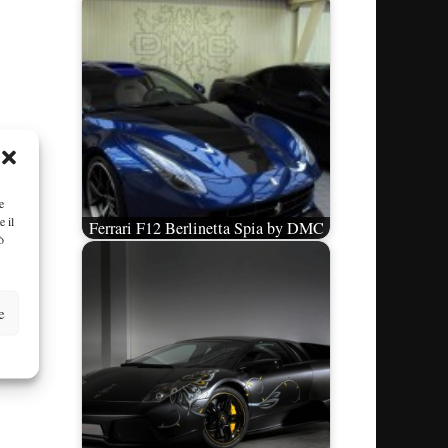
e
e il
Ferrari F12 Berlinetta Spia by DMC
ò
e