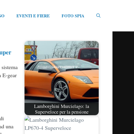
NO
EVENTI E FIERE
FOTO SPIA
uper
o sistema
 E-gear
Lamborghini Murcielago: la
Superveloce per la pensione
di
 ad una