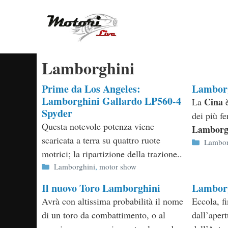
Vai
al
contenuto
Lamborghini
Prime da Los Angeles:
Lamborg
Lamborghini Gallardo LP560-4
Cina
La
è
Spyder
dei più fe
Questa notevole potenza viene
Lamborg
scaricata a terra su quattro ruote
Categor
Lambor
motrici; la ripartizione della trazione..
Categorie
Lamborghini
,
motor show
Il nuovo Toro Lamborghini
Lamborg
Avrà con altissima probabilità il nome
Eccola, f
di un toro da combattimento, o al
dall’apert