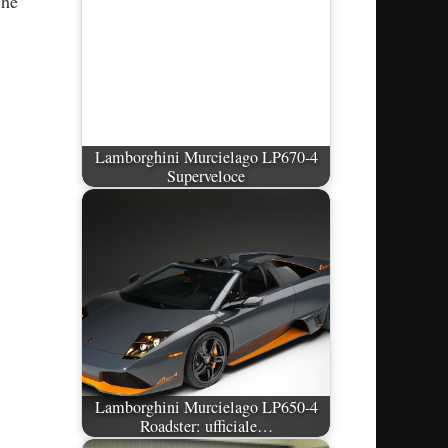
che
Lamborghini Murcielago LP670-4
Superveloce
Lamborghini Murcielago LP650-4
Roadster: ufficiale…