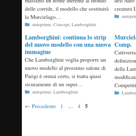
massimo un nome inerente al mondo
dell’Auto 
delle corride, il modello che sostituirà
creatura 
Categor
la Murcielago…
antepr
Categorie
anteprime
,
Concept
,
Lamborghini
Lamborghini: continua lo strip
Murciel
del nuovo modello con una nuova
Comp.
immagine
Cattiveria
Che Lamborghini voglia proporre un
definizion
nuovo modello al prossimo salone di
della La
Parigi è ormai certo, si tratta quasi
modificat
sicuramente di un super…
Competi
Categorie
anteprime
,
Lamborghini
Categor
Lambor
Pagina
Pagina
Pagina
5
←
Precedente
1
…
4