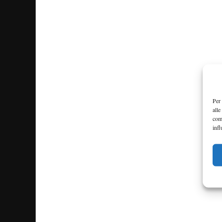
Per 
alle
com
infl