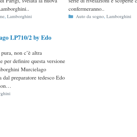
di Parigi, svelata la nuova
serie di rivelazioni e scoperte 
Lamborghini..
confermeranno..
ie
Categorie
ime
,
Lamborghini
Auto da sogno
,
Lamborghini
ago LP710/2 by Edo
 pura, non c’è altra
e per definire questa versione
mborghini Murcielago
a dal preparatore tedesco Edo
tion…
ie
ghini