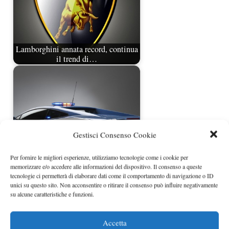
Lamborghini annata record, continua
il trend di…
Gestisci Consenso Cookie
Per fornire le migliori esperienze, utilizziamo tecnologie come i cookie per
memorizzare e/o accedere alle informazioni del dispositivo. Il consenso a queste
Record di vendite per Lamborghini
tecnologie ci permetterà di elaborare dati come il comportamento di navigazione o ID
unici su questo sito. Non acconsentire o ritirare il consenso può influire negativamente
nel 2008
su alcune caratteristiche e funzioni.
Accetta