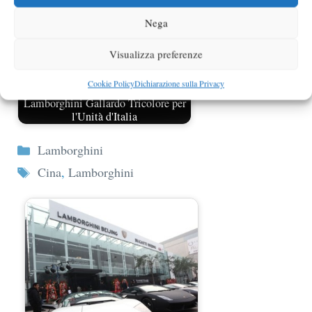
Nega
Visualizza preferenze
Cookie Policy
Dichiarazione sulla Privacy
Lamborghini Gallardo Tricolore per
l'Unità d'Italia
Categorie
Lamborghini
Tag
Cina
,
Lamborghini