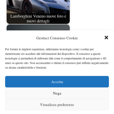
Lamborghini Veneno nuove foto e
nuovi dettagli
Gestisci Consenso Cookie
Per fornire le migliori esperienze, utilizziamo tecnologie come i cookie per
memorizzare e/o accedere alle informazioni del dispositivo. Il consenso a queste
tecnologie ci permetterà di elaborare dati come il comportamento di navigazione o ID
unici su questo sito. Non acconsentire o ritirare il consenso può influire negativamente
su alcune caratteristiche e funzioni.
Lamborghini Aventador LP720-4 50°
Accetta
Anniversario
Nega
Visualizza preferenze