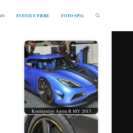
NO
EVENTI E FIERE
FOTO SPIA
Koenigsegg Agera R MY 2013