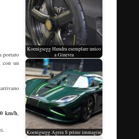
Koenigsegg Hundra esemplare unico
 portato
a Ginevra
a con un
arrivano
20 km/h
,
i.
Koenigsegg Agera S prime immagini