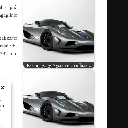
l si può
agagliaio
ealizzato
nziale E-
da 392 mm
Koeniggsegg Agera video ufficiale
e
e il
ò