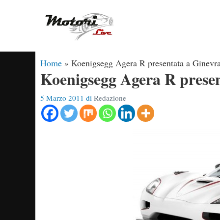
Vai
al
contenuto
Home
»
Koenigsegg Agera R presentata a Ginevr
Koenigsegg Agera R prese
5 Marzo 2011
di
Redazione