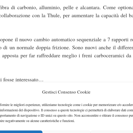
bra di carbonio, alluminio, pelle e alcantara. Come optiona
collaborazione con la Thule, per aumentare la capacità del b
opone il nuovo cambio automatico sequenziale a 7 rapporti r
di un normale doppia frizione. Sono nuovi anche il differe
ati apposta per far raffreddare meglio i freni carboceramici 
hi fosse interessato…
Gestisci Consenso Cookie
fornire le migliori esperienze, utilizziamo tecnologie come i cookie per memorizzare e/o acceder
 informazioni del dispositivo. Il consenso a queste tecnologie ci permetterà di elaborare dati com
portamento di navigazione o ID unici su questo sito. Non acconsentire o ritirare il consenso pu
uire negativamente su alcune caratteristiche e funzioni.