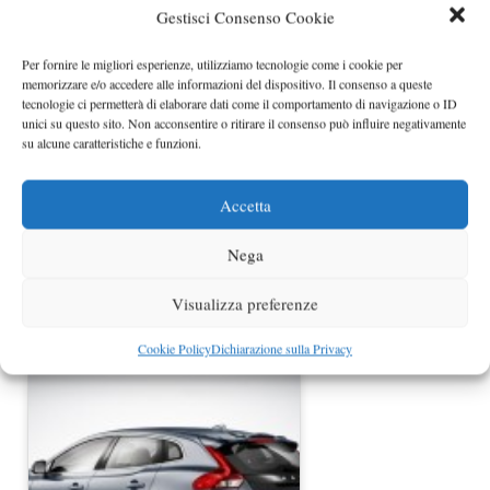
Gestisci Consenso Cookie
Audi A3 2012 foto della versione
Per fornire le migliori esperienze, utilizziamo tecnologie come i cookie per
definitiva?
memorizzare e/o accedere alle informazioni del dispositivo. Il consenso a queste
tecnologie ci permetterà di elaborare dati come il comportamento di navigazione o ID
unici su questo sito. Non acconsentire o ritirare il consenso può influire negativamente
su alcune caratteristiche e funzioni.
Accetta
Nega
Visualizza preferenze
Nuova Porsche 911 prime immagini
ufficiali
Cookie Policy
Dichiarazione sulla Privacy