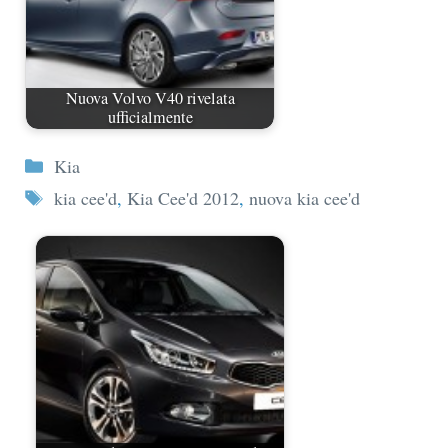
Nuova Volvo V40 rivelata
ufficialmente
Categorie
Kia
Tag
kia cee'd
,
Kia Cee'd 2012
,
nuova kia cee'd