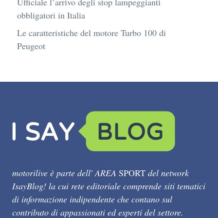
Ufficiale l’arrivo degli stop lampeggianti
obbligatori in Italia
Le caratteristiche del motore Turbo 100 di
Peugeot
motorilive è parte dell' AREA
SPORT
del network
IsayBlog! la cui rete editoriale comprende siti tematici
di informazione indipendente che contano sul
contributo di appassionati ed esperti del settore.