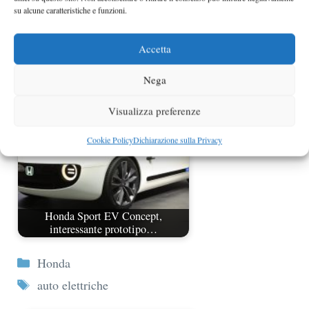
su alcune caratteristiche e funzioni.
Nuova Honda Civic al Salone di
Accetta
Detroit 2011
Nega
Visualizza preferenze
Cookie Policy
Dichiarazione sulla Privacy
Honda Sport EV Concept,
interessante prototipo…
Categorie
Honda
Tag
auto elettriche