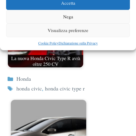
Accetta
Nega
Visualizza preferenze
Cookie Policy
Dichiarazione sulla Privacy
La nuova Honda Civic Type R avrà
oltre 250 CV
Categorie
Honda
Tag
honda civic
,
honda civic type r