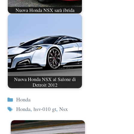
Nuova Honda NSX sarà ibrida
Nuova Honda NSX al Salone di
Detroit 2012
Categorie
Honda
Tag
Honda
,
hsv-010 gt
,
Nsx