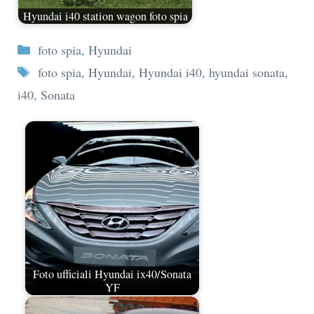
Hyundai i40 station wagon foto spia
Categorie
foto spia
,
Hyundai
Tag
foto spia
,
Hyundai
,
Hyundai i40
,
hyundai sonata
,
i40
,
Sonata
Foto ufficiali Hyundai ix40/Sonata
YF