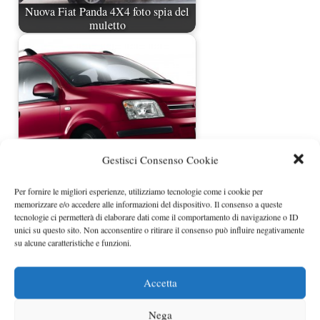
Nuova Fiat Panda 4X4 foto spia del
muletto
Gestisci Consenso Cookie
Per fornire le migliori esperienze, utilizziamo tecnologie come i cookie per
Fiat Panda MY2010
memorizzare e/o accedere alle informazioni del dispositivo. Il consenso a queste
tecnologie ci permetterà di elaborare dati come il comportamento di navigazione o ID
unici su questo sito. Non acconsentire o ritirare il consenso può influire negativamente
su alcune caratteristiche e funzioni.
Accetta
Nega