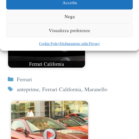
Accetta
Nega
Visualizza preferenze
Cookie Policy
Dichiarazione sulla Privacy
Ferrari California
Categorie
Ferrari
Tag
anteprime
,
Ferrari California
,
Maranello