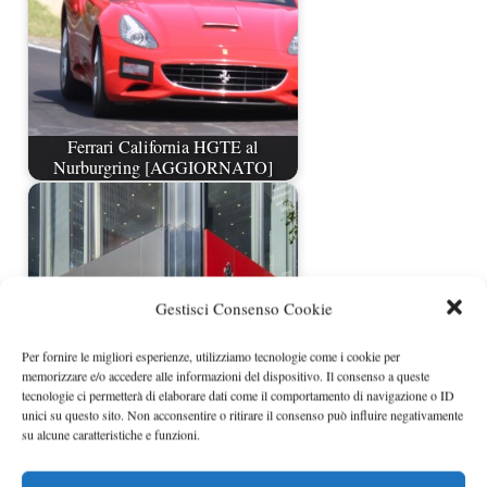
Ferrari California HGTE al
Nurburgring [AGGIORNATO]
Gestisci Consenso Cookie
Per fornire le migliori esperienze, utilizziamo tecnologie come i cookie per
memorizzare e/o accedere alle informazioni del dispositivo. Il consenso a queste
tecnologie ci permetterà di elaborare dati come il comportamento di navigazione o ID
unici su questo sito. Non acconsentire o ritirare il consenso può influire negativamente
su alcune caratteristiche e funzioni.
Nuovo Ferrari Store a New York