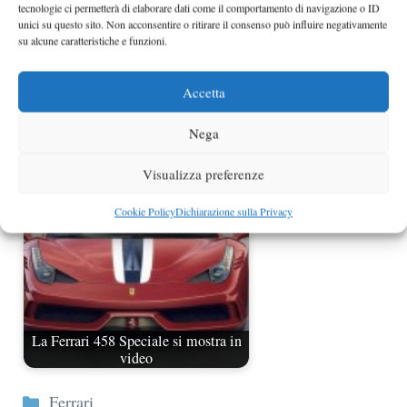
tecnologie ci permetterà di elaborare dati come il comportamento di navigazione o ID
unici su questo sito. Non acconsentire o ritirare il consenso può influire negativamente
su alcune caratteristiche e funzioni.
Accetta
McLaren 650S Spider al Salone di
Ginevra
Nega
Visualizza preferenze
Cookie Policy
Dichiarazione sulla Privacy
La Ferrari 458 Speciale si mostra in
video
Categorie
Ferrari