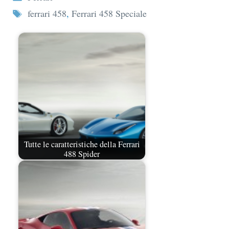
Tag
ferrari 458
,
Ferrari 458 Speciale
Tutte le caratteristiche della Ferrari
488 Spider