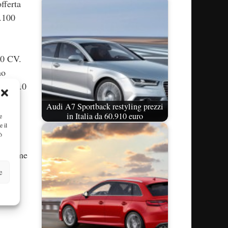
fferta
7.100
50 CV.
no
tro, 2.0
Audi A7 Sportback restyling prezzi
in Italia da 60.910 euro
e
e il
ò
le prime
 100
e