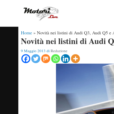
Vai
al
contenuto
Home
»
Novità nei listini di Audi Q3, Audi Q5 e
Novità nei listini di Audi
9 Maggio 2013
di
Redazione