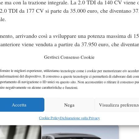
one ma con la trazione integrale. La 2.0 TDI da 140 CV viene o
a 2.0 TDI da 177 CV si parte da 35.000 euro, che diventano 3
le.
mento, arrivando così a sviluppare una potenza massima di 1
anteriore viene venduta a partire da 37.950 euro, che diventa
grale. Inoltre sempre sulla Q5, i motori 2.0 TFSI 180 CV quat
Gestisci Consenso Cookie
 quattro, ora hanno l’omologazione Euro 6.
fornire le migliori esperienze, utilizziamo tecnologie come i cookie per memorizzare e/o acceder
 informazioni del dispositivo. Il consenso a queste tecnologie ci permetterà di elaborare dati com
portamento di navigazione o ID unici su questo sito. Non acconsentire o ritirare il consenso pu
uire negativamente su alcune caratteristiche e funzioni.
i S a montare un motore diesel) si appresta a debuttare, con 
o da 313 CV e 650 Nm, che le permette di accelerare da 0 a
Accetta
Nega
Visualizza preferenz
massima limitata elettronicamente di 250 km/h.
Cookie Policy
Dichiarazione sulla Privacy