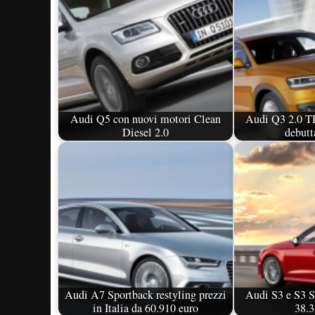
Audi Q5 con nuovi motori Clean
Audi Q3 2.0 T
Diesel 2.0
debutta
Audi A7 Sportback restyling prezzi
Audi S3 e S3 S
in Italia da 60.910 euro
38.3