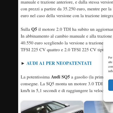
manuale e trazione anteriore, e dalla stessa versi
con prezzi a partire da 35.250 euro, mentre per l
euro nel caso della versione con la trazione integra
Q5
Sulla
il motore 2.0 TDI ha subito un aggiorna
In abbinamento al cambio manuale e alla trazione 
40.550 euro scegliendo la versione a trazione inte
TFSI 225 CV quattro e 2.0 TFSI 225 CV tiptronic
Per 
AUDI A1 PER NEOPATENTATI
alle
►
com
infl
Audi SQ5
La potentissima
a gasolio (la prima Aud
consegne. La SQ5 monta un motore 3.0 TDI biturb
km/h in 5,1 secondi e di raggiungere la velocità 