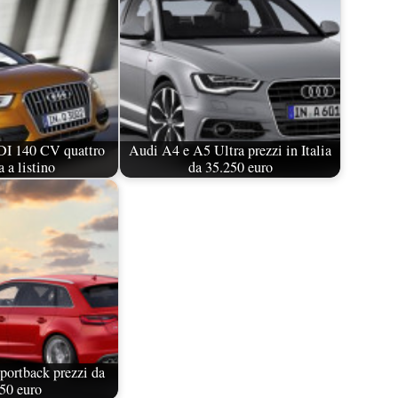
DI 140 CV quattro
Audi A4 e A5 Ultra prezzi in Italia
 a listino
da 35.250 euro
portback prezzi da
50 euro