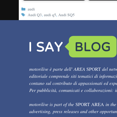
Categorie
audi
Tag
Audi Q3
,
audi q5
,
Audi SQ5
motorilive è parte dell' AREA
SPORT
del netw
editoriale comprende siti tematici di informaz
contano sul contributo di appassionati ed esper
Per pubblicità, comunicati e collaborazioni:
motorilive is part of the
SPORT AREA
in the
advertising, press releases and other opportun