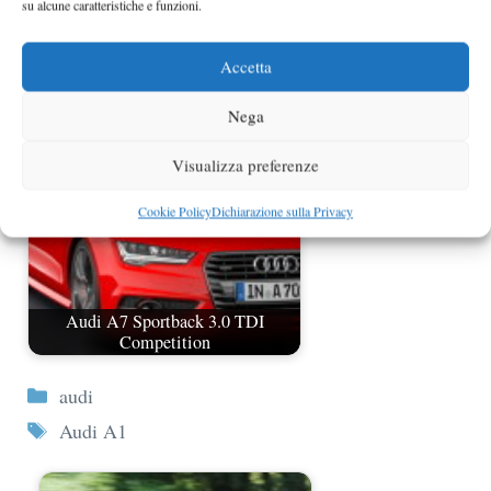
su alcune caratteristiche e funzioni.
Accetta
Audi A1 Sportback prezzo
Nega
Visualizza preferenze
Cookie Policy
Dichiarazione sulla Privacy
Audi A7 Sportback 3.0 TDI
Competition
Categorie
audi
Tag
Audi A1