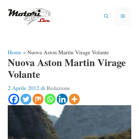
Vai
al
MENU
contenuto
Home
»
Nuova Aston Martin Virage Volante
Nuova Aston Martin Virage
Volante
2 Aprile 2012
di
Redazione