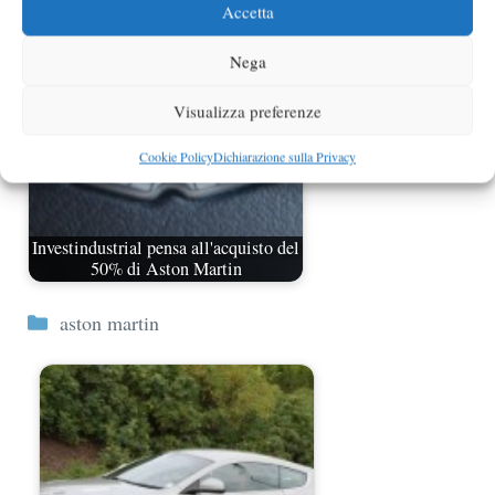
Accetta
Nega
Visualizza preferenze
Cookie Policy
Dichiarazione sulla Privacy
Investindustrial pensa all'acquisto del
50% di Aston Martin
Categorie
aston martin