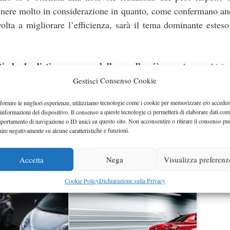
 tenere molto in considerazione in quanto, come confermano an
lta a migliorare l’efficienza, sarà il tema dominante esteso 
 che la distingueranno dalle sorelle più pacate
, cerchi in
eria e magari qualche accorgimento aerodinamico; saranno o
Gestisci Consenso Cookie
fornire le migliori esperienze, utilizziamo tecnologie come i cookie per memorizzare e/o acceder
te per l’estate 2009 e certamente sarà interessante assist
 informazioni del dispositivo. Il consenso a queste tecnologie ci permetterà di elaborare dati com
ooper
.
portamento di navigazione o ID unici su questo sito. Non acconsentire o ritirare il consenso pu
uire negativamente su alcune caratteristiche e funzioni.
Accetta
Nega
Visualizza preferenz
Cookie Policy
Dichiarazione sulla Privacy