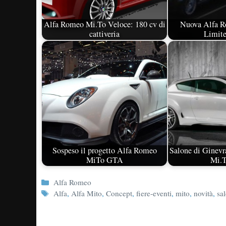
Alfa Romeo Mi.To Veloce: 180 cv di
Nuova Alfa 
cattiveria
Limite
Sospeso il progetto Alfa Romeo
Salone di Ginevr
MiTo GTA
Mi.
Categorie
Alfa Romeo
Tag
Alfa
,
Alfa Mito
,
Concept
,
fiere-eventi
,
mito
,
novità
,
sa