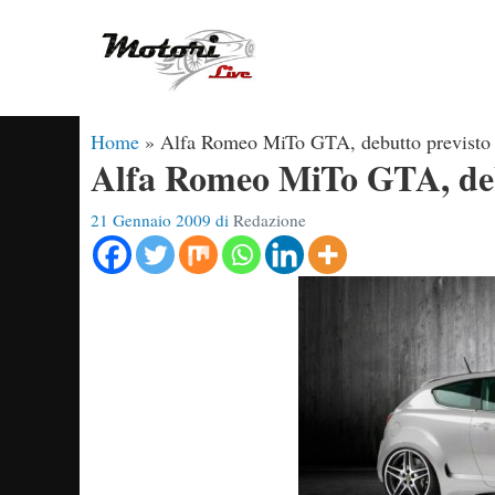
Vai
al
contenuto
Home
»
Alfa Romeo MiTo GTA, debutto previsto 
Alfa Romeo MiTo GTA, debu
21 Gennaio 2009
di
Redazione