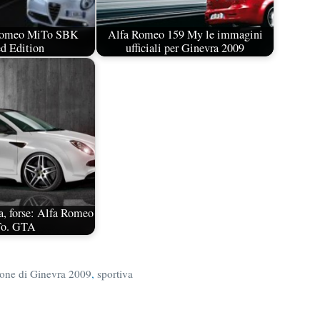
Romeo MiTo SBK
Alfa Romeo 159 My le immagini
d Edition
ufficiali per Ginevra 2009
a, forse: Alfa Romeo
To. GTA
lone di Ginevra 2009
,
sportiva