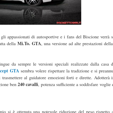
gli appassionati di autosportive e i fans del Biscione verrà s
Mi.To. GTA
ratta della
, una versione ad alte prestazioni dell
tingue da sempre le versioni speciali realizzate dalla casa 
cept GTA
sembra volere rispettare la tradizione e si preann
 trasmettere al guidatore emozioni forti e dirette. Adotterà i
240 cavalli
izione ben
, potenza sufficiente a soddisfare voglie e
nio si è ottenuta una notevole riduzione del peso rispetto a