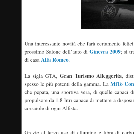
Una interessante novità che farà certamente felici 
Ginevra 2009
prossimo Salone dell’auto di
; si t
Alfa Romeo
di casa
.
Gran Turismo Alleggerita
La sigla GTA,
, dis
MiTo Con
spesso le più potenti della gamma. La
che pepata, una sportiva vera, di quelle capaci di
propulsore da 1.8 litri capace di mettere a dispos
corsaiole di ogni Alfista.
Grazie al largo uso di allumino e fibra di carbo