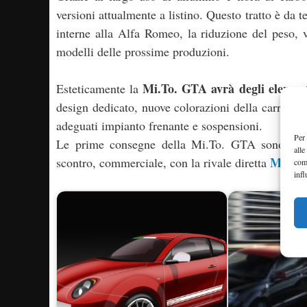
versioni attualmente a listino. Questo tratto è da
interne alla Alfa Romeo, la riduzione del peso, vo
modelli delle prossime produzioni.
Mi.To. GTA avrà degli elementi
Esteticamente la
design dedicato, nuove colorazioni della carrozz
adeguati impianto frenante e sospensioni.
Per 
Le prime consegne della Mi.To. GTA sono previs
alle
Mini C
scontro, commerciale, con la rivale diretta
com
infl