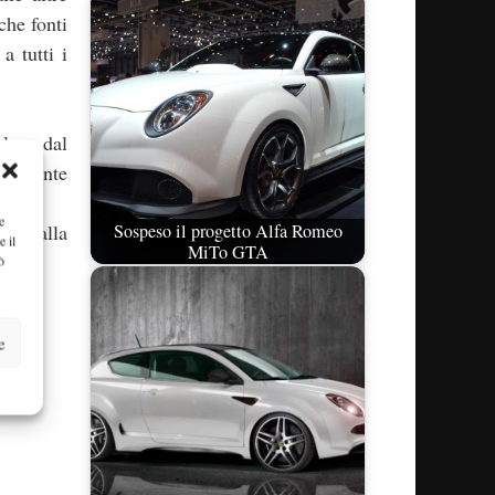
che fonti
a tutti i
 lega dal
vviamente
e
Sospeso il progetto Alfa Romeo
ere alla
e il
MiTo GTA
ò
e