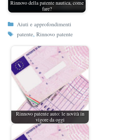
Rinnovo della patente nautica, come
fare?
Categorie
Aiuti e approfondimenti
Tag
patente
,
Rinnovo patente
Rinnovo patente auto: le novità in
vigore da oggi