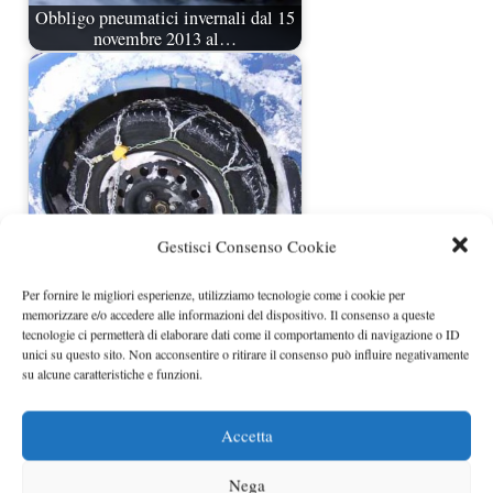
Obbligo pneumatici invernali dal 15
novembre 2013 al…
Gestisci Consenso Cookie
Per fornire le migliori esperienze, utilizziamo tecnologie come i cookie per
Obbligo catene a bordo 2011
memorizzare e/o accedere alle informazioni del dispositivo. Il consenso a queste
tecnologie ci permetterà di elaborare dati come il comportamento di navigazione o ID
unici su questo sito. Non acconsentire o ritirare il consenso può influire negativamente
su alcune caratteristiche e funzioni.
Accetta
Nega