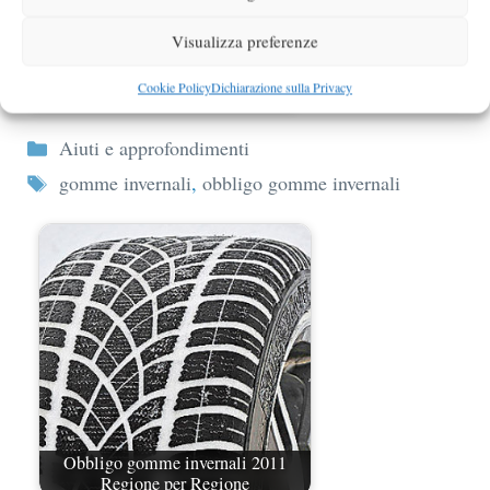
Visualizza preferenze
Obbligo pneumatici invernali 2011:
Cookie Policy
Dichiarazione sulla Privacy
arrivano i cartelli
Categorie
Aiuti e approfondimenti
Tag
gomme invernali
,
obbligo gomme invernali
Obbligo gomme invernali 2011
Regione per Regione