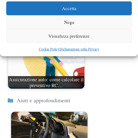
Evitare gli incidenti lievi, ecco come
fare
Accetta
Nega
Visualizza preferenze
Cookie Policy
Dichiarazione sulla Privacy
Assicurazione auto: come calcolare il
preventivo RC…
Categorie
Aiuti e approfondimenti