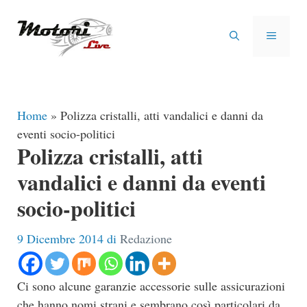
Vai
al
MENU
contenuto
Home
»
Polizza cristalli, atti vandalici e danni da
eventi socio-politici
Polizza cristalli, atti
vandalici e danni da eventi
socio-politici
9 Dicembre 2014
di
Redazione
Ci sono alcune garanzie accessorie sulle assicurazioni
che hanno nomi strani e sembrano così particolari da