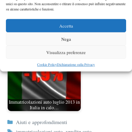
unici su questo sito. Non acconsentire o ritirare il consenso può influire negativamente
su alcune caratteristiche e funzioni.
Accetta
Immatricolazioni auto agosto 2013 in
calo del 6,56%
Nega
Visualizza preferenze
Cookie Policy
Dichiarazione sulla Privacy
Immatricolazioni auto luglio 2013 in
Italia in calo…
Categorie
Aiuti e approfondimenti
Tag
immatricolazioni auto
,
vendite auto