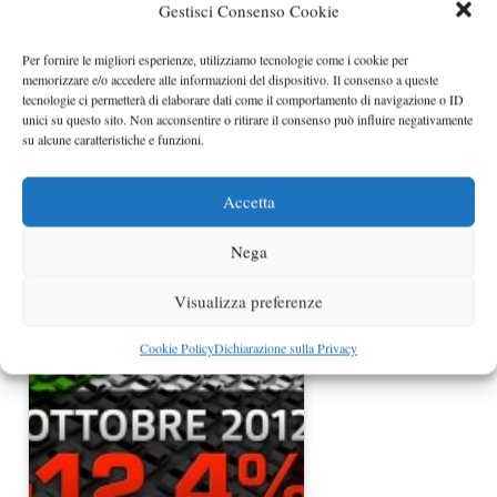
Gestisci Consenso Cookie
Immatricolazioni auto agosto 2012 in
Italia giù di…
Per fornire le migliori esperienze, utilizziamo tecnologie come i cookie per
memorizzare e/o accedere alle informazioni del dispositivo. Il consenso a queste
tecnologie ci permetterà di elaborare dati come il comportamento di navigazione o ID
unici su questo sito. Non acconsentire o ritirare il consenso può influire negativamente
su alcune caratteristiche e funzioni.
Accetta
Nega
Visualizza preferenze
Immatricolazioni auto in Italia in
calo del 21,4% a…
Cookie Policy
Dichiarazione sulla Privacy