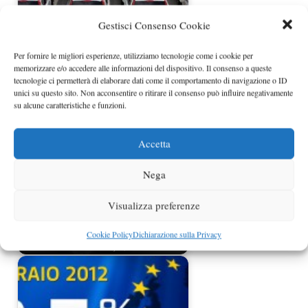
Gestisci Consenso Cookie
Per fornire le migliori esperienze, utilizziamo tecnologie come i cookie per
memorizzare e/o accedere alle informazioni del dispositivo. Il consenso a queste
Immatricolazioni auto aprile 2010
tecnologie ci permetterà di elaborare dati come il comportamento di navigazione o ID
unici su questo sito. Non acconsentire o ritirare il consenso può influire negativamente
su alcune caratteristiche e funzioni.
Accetta
Nega
Visualizza preferenze
Immatricolazioni auto Europa aprile
Cookie Policy
Dichiarazione sulla Privacy
2014 +4,2%