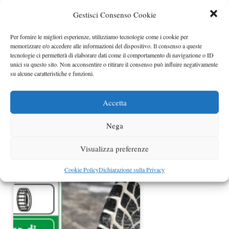
Gestisci Consenso Cookie
Per fornire le migliori esperienze, utilizziamo tecnologie come i cookie per
Come montare le catene da neve
memorizzare e/o accedere alle informazioni del dispositivo. Il consenso a queste
tecnologie ci permetterà di elaborare dati come il comportamento di navigazione o ID
unici su questo sito. Non acconsentire o ritirare il consenso può influire negativamente
su alcune caratteristiche e funzioni.
Accetta
Nega
Visualizza preferenze
Cookie Policy
Dichiarazione sulla Privacy
Catene da neve: cosa bisogna sapere