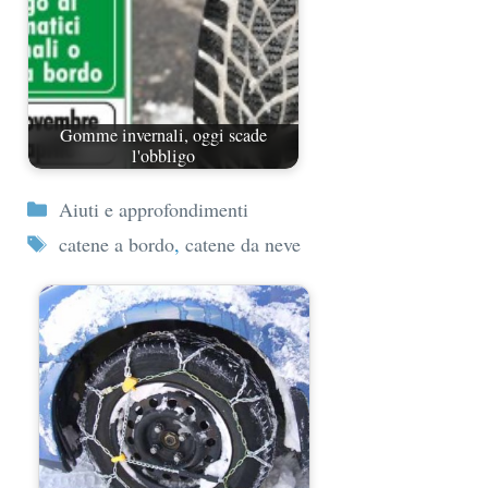
Gomme invernali, oggi scade
l'obbligo
Categorie
Aiuti e approfondimenti
Tag
catene a bordo
,
catene da neve