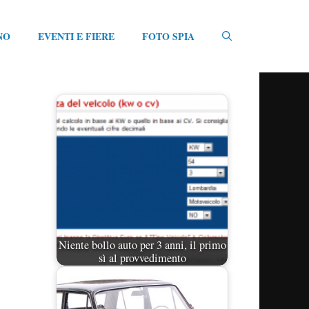
NO
EVENTI E FIERE
FOTO SPIA
Niente bollo auto per 3 anni, il primo
sì al provvedimento