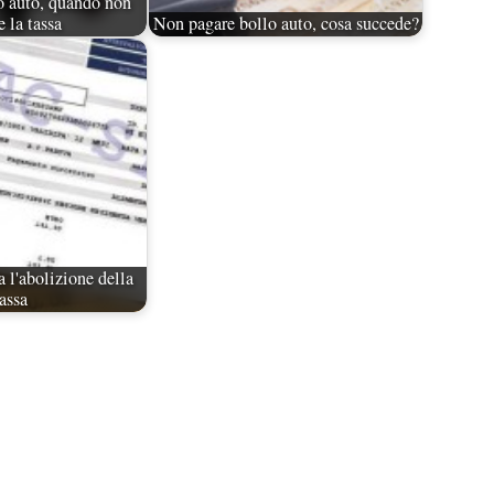
o auto, quando non
 la tassa
Non pagare bollo auto, cosa succede?
a l'abolizione della
assa