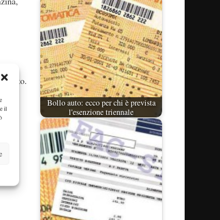
nzina,
gamento.
gioni.
e
Bollo auto: ecco per chi è prevista
e il
l'esenzione triennale
ò
e