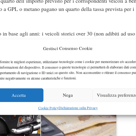
quarto dell’importo previsto per i corrispondenti veicoli a be
to a GPL o metano pagano un quarto della tassa prevista per i
in base agli anni: i veicoli storici over 30 (non adibiti ad uso
omatica ma se circolano su strada devono pagare una tassa di
Gestisci Consenso Cookie
 anno e non è assoggettabile a sanzione in caso di ritardato pa
sionale) hanno agevolazioni fiscali che variano tra le varie re
fornire le migliori esperienze, utilizziamo tecnologie come i cookie per memorizzare e/o acceder
 informazioni del dispositivo. Il consenso a queste tecnologie ci permetterà di elaborare dati com
portamento di navigazione o ID unici su questo sito. Non acconsentire o ritirare il consenso pu
uire negativamente su alcune caratteristiche e funzioni.
Accetta
Nega
Visualizza preferenz
Cookie Policy
Dichiarazione sulla Privacy