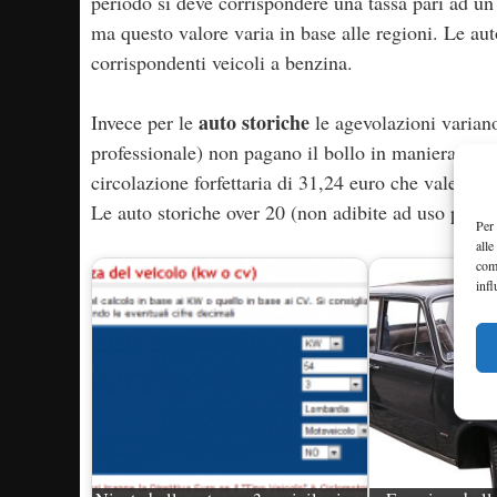
periodo si deve corrispondere una tassa pari ad un 
ma questo valore varia in base alle regioni. Le au
corrispondenti veicoli a benzina.
auto storiche
Invece per le
le agevolazioni variano 
professionale) non pagano il bollo in maniera aut
circolazione forfettaria di 31,24 euro che vale un
Le auto storiche over 20 (non adibite ad uso profes
Per 
alle
com
infl