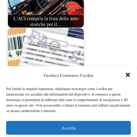
L'ACI compila la lista delle auto
storiche per il…
Gestisci Consenso Cookie
Per fornire le migliori esperienze, utilizziamo tecnologie come i cookie per
La prescrizione per le tasse
memorizzare e/o accedere alle informazioni del dispositivo. Il consenso a queste
tecnologie ci permetterà di elaborare dati come il comportamento di navigazione o ID
automobilistiche
unici su questo sito. Non acconsentire o ritirare il consenso può influire negativamente
su alcune caratteristiche e funzioni.
Accetta