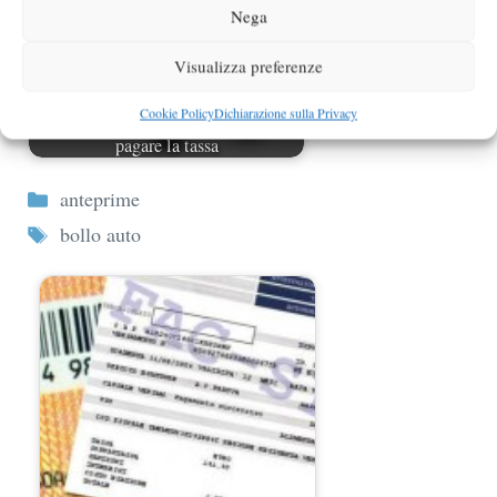
Nega
Visualizza preferenze
Cookie Policy
Dichiarazione sulla Privacy
Esenzione bollo auto, quando non
pagare la tassa
Categorie
anteprime
Tag
bollo auto