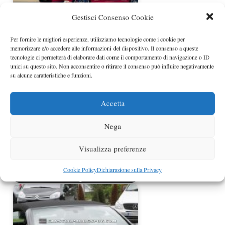
Gestisci Consenso Cookie
Per fornire le migliori esperienze, utilizziamo tecnologie come i cookie per
VW Golf GTI Plus by BBM
memorizzare e/o accedere alle informazioni del dispositivo. Il consenso a queste
Motorsport
tecnologie ci permetterà di elaborare dati come il comportamento di navigazione o ID
unici su questo sito. Non acconsentire o ritirare il consenso può influire negativamente
su alcune caratteristiche e funzioni.
Accetta
Nega
Visualizza preferenze
Volkswagen Golf Alltrack debutta a
Cookie Policy
Dichiarazione sulla Privacy
Parigi