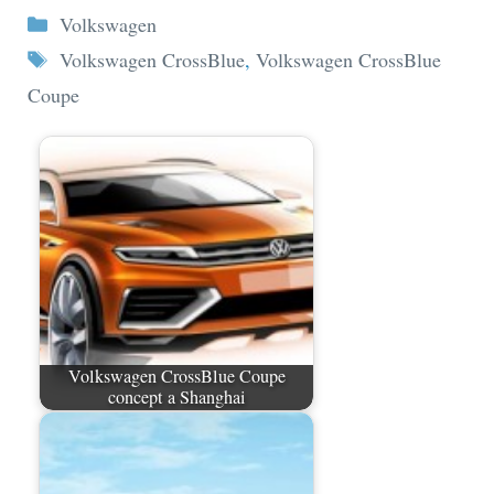
Categorie
Volkswagen
Tag
Volkswagen CrossBlue
,
Volkswagen CrossBlue
Coupe
Volkswagen CrossBlue Coupe
concept a Shanghai