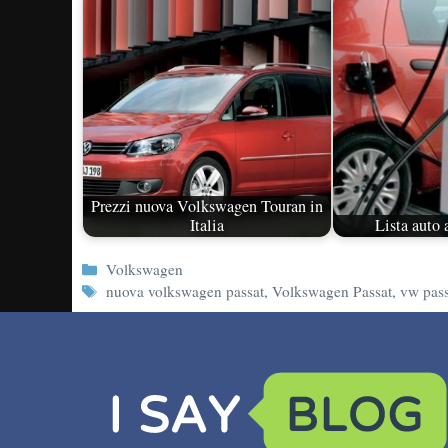
Prezzi nuova Volkswagen Touran in
Italia
Lista auto
Categorie
Volkswagen
Tag
nuova volkswagen passat
,
Volkswagen Passat
,
vw pass