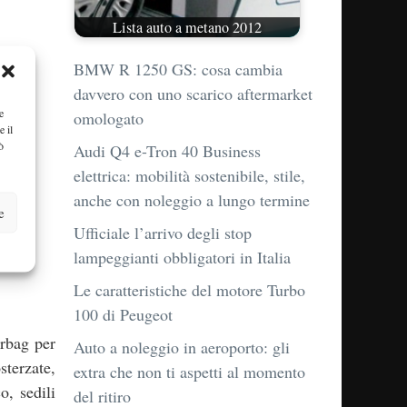
Lista auto a metano 2012
BMW R 1250 GS: cosa cambia
davvero con uno scarico aftermarket
e
omologato
e il
ò
Audi Q4 e-Tron 40 Business
elettrica: mobilità sostenibile, stile,
anche con noleggio a lungo termine
e
Ufficiale l’arrivo degli stop
lampeggianti obbligatori in Italia
Le caratteristiche del motore Turbo
100 di Peugeot
rbag per
Auto a noleggio in aeroporto: gli
sterzate,
extra che non ti aspetti al momento
o, sedili
del ritiro