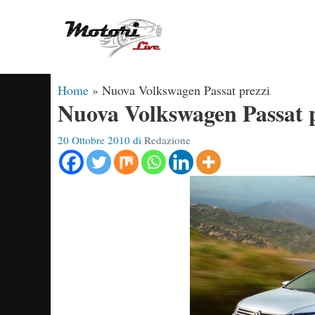
Vai
al
contenuto
Home
»
Nuova Volkswagen Passat prezzi
Nuova Volkswagen Passat 
20 Ottobre 2010
di
Redazione