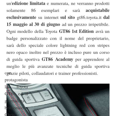
edizione limitata
un'
e numerata, ne verranno prodotti
acquistabile
solamente 86 esemplari e sarà
esclusivamente
sul sito
dal
su internet
gt86.toyota.it
15 maggio al 30 di giugno
ad un prezzo irripetibile.
GT86 1st Edition
Ogni modello della Toyota
avrà un
badge personalizzato con il nome del proprietario,
sarà dello speciale colore lightning red con stripes
nero opaco inoltre nel prezzo è incluso pure un corso
GT86 Academy
di guida sportiva
per apprendere al
meglio le più avanzate tecniche di guida sportiva
con
grazie piloti, collaudatori e trainer professionisti.
protagonista
la Toyota
GT86 ed il
giornalista
britannico
Chris