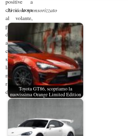
positive a
chi si trova
Articolo sponsorizzato
al volante,
permettendo
di divertirsi
ad ogni
curva
sfruttando
la
meccanica
raffinata
Toyota GT86, scopriamo la
dell'auto.
nuovissima Orange Limited Edition