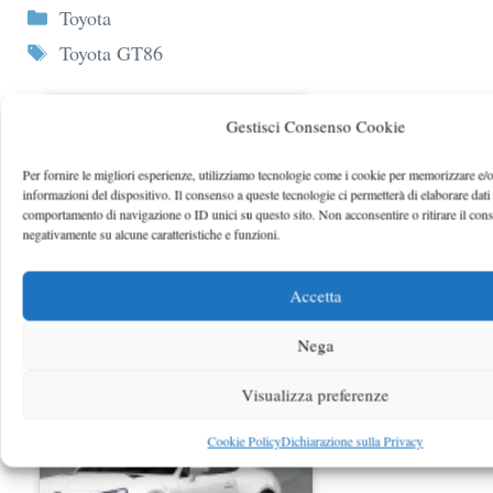
Categorie
Toyota
Tag
Toyota GT86
Gestisci Consenso Cookie
Per fornire le migliori esperienze, utilizziamo tecnologie come i cookie per memorizzare e/o
informazioni del dispositivo. Il consenso a queste tecnologie ci permetterà di elaborare dati
comportamento di navigazione o ID unici su questo sito. Non acconsentire o ritirare il con
negativamente su alcune caratteristiche e funzioni.
Accetta
Toyota GT86, scopriamo la
Nega
nuovissima Orange Limited Edition
Visualizza preferenze
Cookie Policy
Dichiarazione sulla Privacy