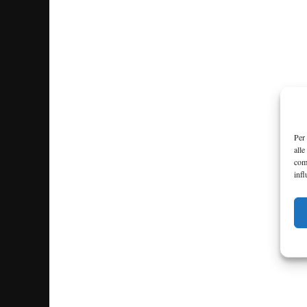
Per 
alle
com
infl