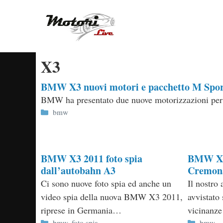
Vai
al
contenuto
X3
BMW X3 nuovi motori e pacchetto M Spor
BMW ha presentato due nuove motorizzazioni pe
Categorie
bmw
BMW X3 2011 foto spia
BMW X3 
dall’autobahn A3
Cremon
Ci sono nuove foto spia ed anche un
Il nostro
video spia della nuova BMW X3 2011,
avvistato 
riprese in Germania…
vicinan
Categorie
Categor
bmw
,
foto spia
bmw