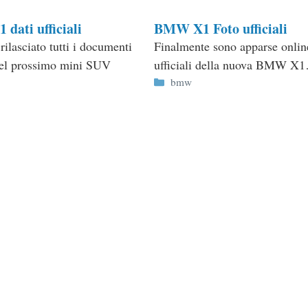
dati ufficiali
BMW X1 Foto ufficiali
lasciato tutti i documenti
Finalmente sono apparse online
 del prossimo mini SUV
ufficiali della nuova BMW X
Categorie
…
bmw
ie