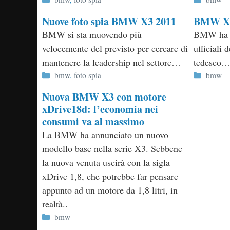
Nuove foto spia BMW X3 2011
BMW X1 
BMW si sta muovendo più
BMW ha ri
velocemente del previsto per cercare di
ufficiali
mantenere la leadership nel settore…
tedesco
Categorie
Categor
bmw
,
foto spia
bmw
Nuova BMW X3 con motore
xDrive18d: l’economia nei
consumi va al massimo
La BMW ha annunciato un nuovo
modello base nella serie X3. Sebbene
la nuova venuta uscirà con la sigla
xDrive 1,8, che potrebbe far pensare
appunto ad un motore da 1,8 litri, in
realtà..
Categorie
bmw