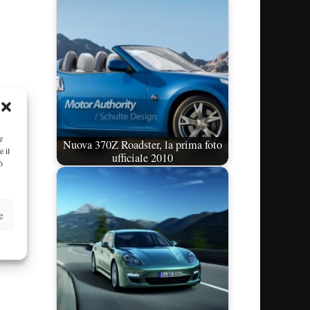
e
Nuova 370Z Roadster, la prima foto
e il
ufficiale 2010
ò
e