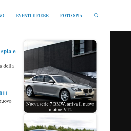
NO
EVENTI E FIERE
FOTO SPIA
spia e
a della
011
nuovo
Nuova serie 7 BMW, arriva il nuovo
motore V12