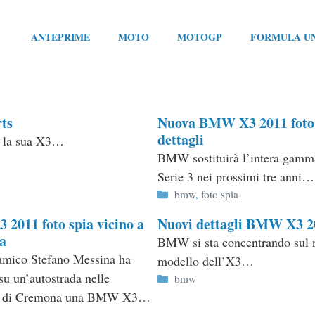
ANTEPRIME
MOTO
MOTOGP
FORMULA U
ts
Nuova BMW X3 2011 foto 
dettagli
r la sua X3…
BMW sostituirà l’intera gamm
Serie 3 nei prossimi tre anni…
Categorie
bmw
,
foto spia
2011 foto spia vicino a
Nuovi dettagli BMW X3 2
a
BMW si sta concentrando sul 
 amico Stefano Messina ha
modello dell’X3…
su un’autostrada nelle
Categorie
bmw
ze di Cremona una BMW X3…
ie