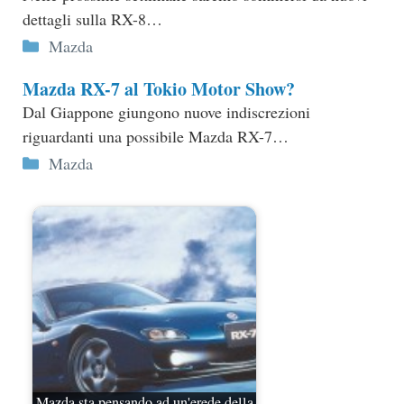
dettagli sulla RX-8…
Categorie
Mazda
Mazda RX-7 al Tokio Motor Show?
Dal Giappone giungono nuove indiscrezioni
riguardanti una possibile Mazda RX-7…
Categorie
Mazda
Mazda sta pensando ad un'erede della