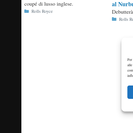
al Nurb
coupé di lusso inglese.
Categorie
Debutterà
Rolls Royce
Categor
Rolls R
Per 
alle
com
infl