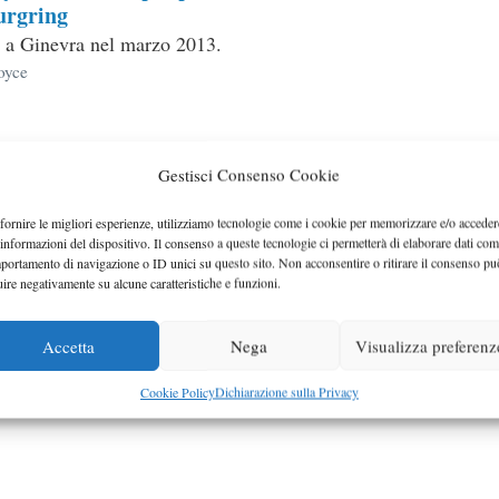
urgring
 a Ginevra nel marzo 2013.
ie
oyce
Gestisci Consenso Cookie
fornire le migliori esperienze, utilizziamo tecnologie come i cookie per memorizzare e/o acceder
 informazioni del dispositivo. Il consenso a queste tecnologie ci permetterà di elaborare dati com
portamento di navigazione o ID unici su questo sito. Non acconsentire o ritirare il consenso pu
uire negativamente su alcune caratteristiche e funzioni.
Accetta
Nega
Visualizza preferenz
Cookie Policy
Dichiarazione sulla Privacy