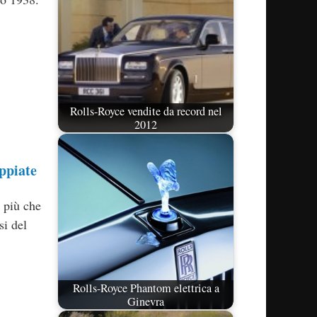
Rolls-Royce vendite da record nel
2012
ppiate
 più che
si del
Rolls-Royce Phantom elettrica a
Ginevra