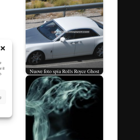
e
e il
Nuove foto spia Rolls Royce Ghost
ò
e