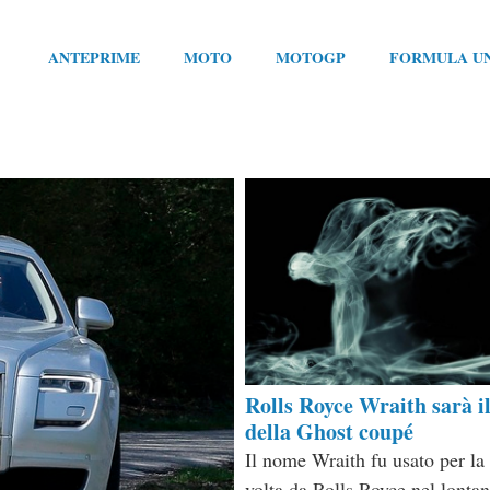
ANTEPRIME
MOTO
MOTOGP
FORMULA U
Rolls Royce Wraith sarà i
della Ghost coupé
Il nome Wraith fu usato per la
volta da Rolls Royce nel lonta