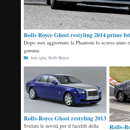
Rolls Royce Ghost restyling 2014 prime fot
Dopo aver aggiornato la Phantom lo scorso anno ed
gamma
Categorie
foto spia
,
Rolls Royce
Rolls-Royce Ghost restyling 2013
Svelate le novità per il facelift della
Rolls-R