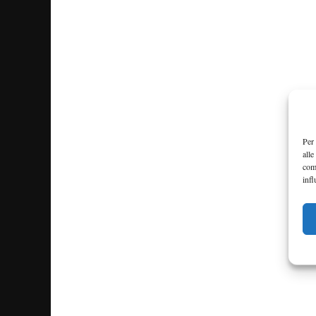
Per 
alle
com
infl