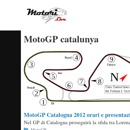
Vai
al
contenuto
MotoGP catalunya
MotoGP Catalogna 2012 orari e presentaz
Nel GP di Catalogna proseguirà la sfida tra Lorenz
Categorie
MotoGP