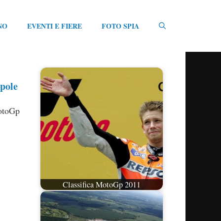
NO
EVENTI E FIERE
FOTO SPIA
pole
MotoGp
Classifica MotoGp 2011