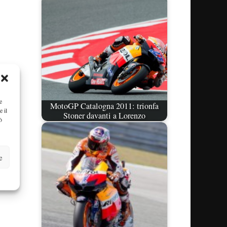
e
MotoGP Catalogna 2011: trionfa
e il
Stoner davanti a Lorenzo
ò
e