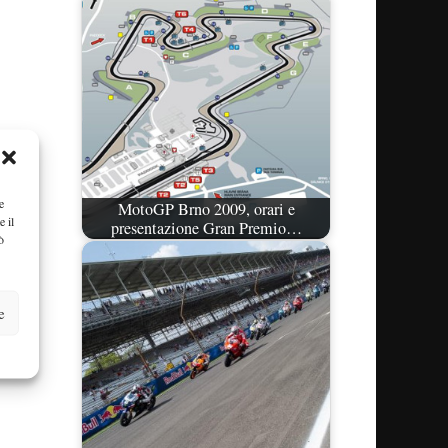
e
MotoGP Brno 2009, orari e
e il
presentazione Gran Premio…
ò
e