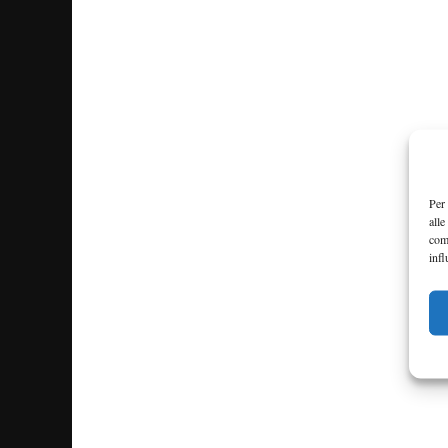
Per 
alle
com
infl