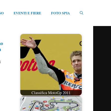
NO
EVENTI E FIERE
FOTO SPIA
no
a
i
Classifica MotoGp 2011