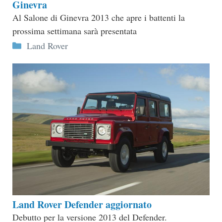
Ginevra
Al Salone di Ginevra 2013 che apre i battenti la
prossima settimana sarà presentata
Categorie
Land Rover
Land Rover Defender aggiornato
Debutto per la versione 2013 del Defender.