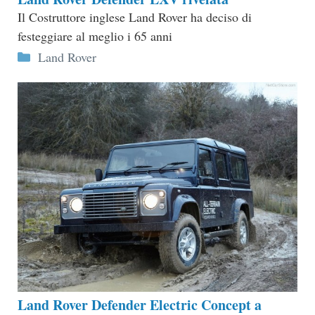
Il Costruttore inglese Land Rover ha deciso di
festeggiare al meglio i 65 anni
Categorie
Land Rover
Land Rover Defender Electric Concept a