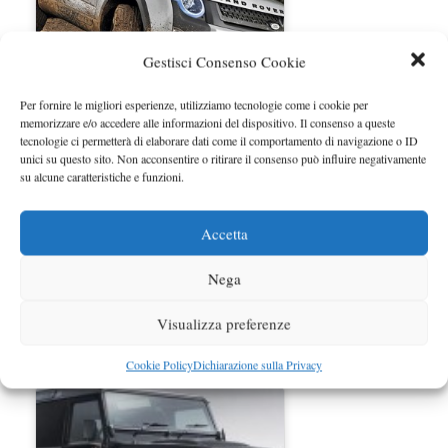
Gestisci Consenso Cookie
Per fornire le migliori esperienze, utilizziamo tecnologie come i cookie per
Nuova Land Rover Defender rivelata
memorizzare e/o accedere alle informazioni del dispositivo. Il consenso a queste
tecnologie ci permetterà di elaborare dati come il comportamento di navigazione o ID
unici su questo sito. Non acconsentire o ritirare il consenso può influire negativamente
su alcune caratteristiche e funzioni.
Accetta
Nega
Visualizza preferenze
Land Rover DC100 manca l'ok per la
produzione di serie
Cookie Policy
Dichiarazione sulla Privacy