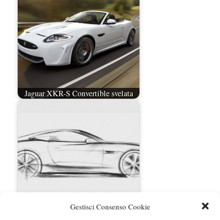
Jaguar XKR-S Convertible svelata
Gestisci Consenso Cookie
Jaguar C-X16 debutta a Francoforte