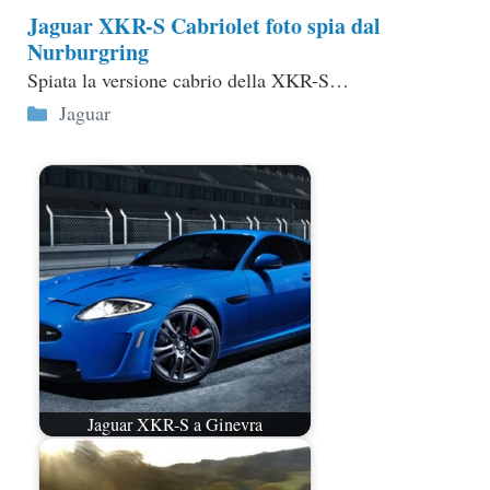
Jaguar XKR-S Cabriolet foto spia dal
Nurburgring
Spiata la versione cabrio della XKR-S…
Categorie
Jaguar
Jaguar XKR-S a Ginevra