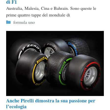
di F1
Australia, Malesia, Cina e Bahrain. Sono queste le
prime quattro tappe del mondiale di
Categorie
formula uno
Anche Pirelli dimostra la sua passione per
l’ecologia