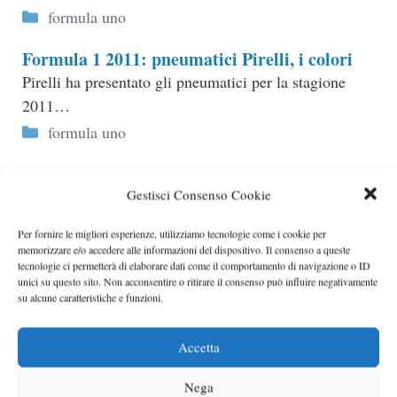
Categorie
formula uno
Formula 1 2011: pneumatici Pirelli, i colori
Pirelli ha presentato gli pneumatici per la stagione
2011…
Categorie
formula uno
Gestisci Consenso Cookie
Per fornire le migliori esperienze, utilizziamo tecnologie come i cookie per
memorizzare e/o accedere alle informazioni del dispositivo. Il consenso a queste
tecnologie ci permetterà di elaborare dati come il comportamento di navigazione o ID
unici su questo sito. Non acconsentire o ritirare il consenso può influire negativamente
su alcune caratteristiche e funzioni.
Accetta
Gomme Pirelli F1 2012 presentate
ufficialmente
Nega