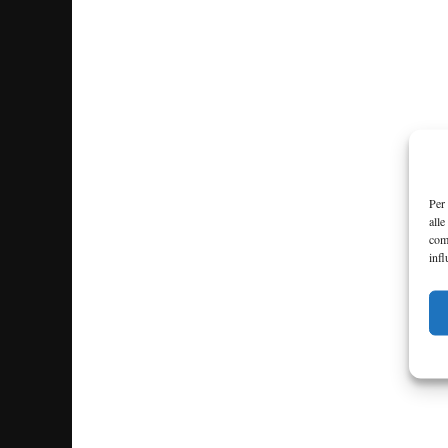
Per 
alle
com
infl