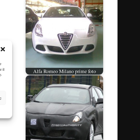
e
e il
Alfa Romeo Milano prime foto
ò
e