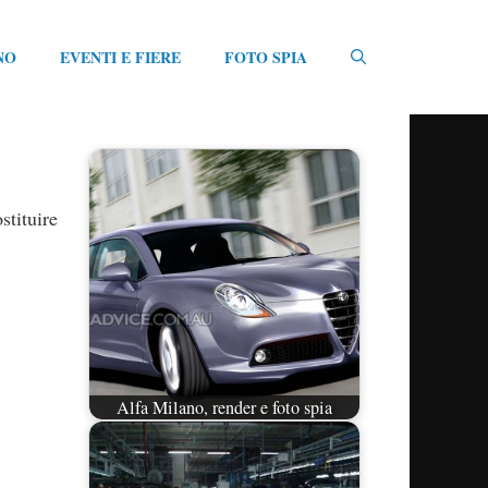
NO
EVENTI E FIERE
FOTO SPIA
stituire
Alfa Milano, render e foto spia