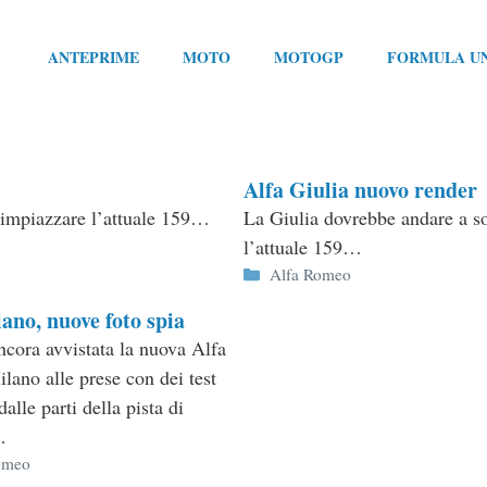
ANTEPRIME
MOTO
MOTOGP
FORMULA U
Alfa Giulia nuovo render
rimpiazzare l’attuale 159…
La Giulia dovrebbe andare a so
l’attuale 159…
Categorie
Alfa Romeo
ano, nuove foto spia
ancora avvistata la nuova Alfa
ano alle prese con dei test
dalle parti della pista di
…
ie
omeo