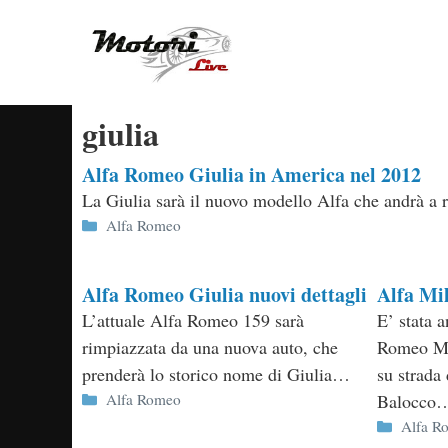
Vai
al
contenuto
giulia
Alfa Romeo Giulia in America nel 2012
La Giulia sarà il nuovo modello Alfa che andrà a 
Categorie
Alfa Romeo
Alfa Romeo Giulia nuovi dettagli
Alfa Mil
L’attuale Alfa Romeo 159 sarà
E’ stata 
rimpiazzata da una nuova auto, che
Romeo Mil
prenderà lo storico nome di Giulia…
su strada 
Categorie
Alfa Romeo
Balocco
Categor
Alfa R