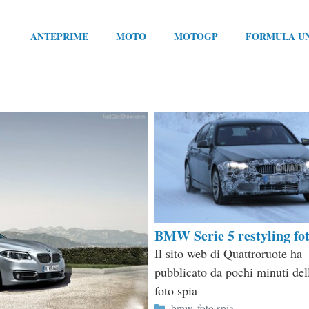
ANTEPRIME
MOTO
MOTOGP
FORMULA U
BMW Serie 5 restyling fot
Il sito web di Quattroruote ha
pubblicato da pochi minuti del
foto spia
Categorie
bmw
,
foto spia