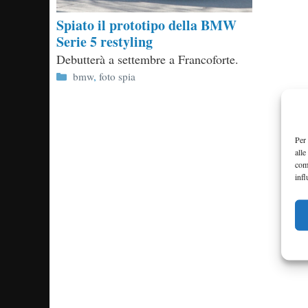
Spiato il prototipo della BMW
Serie 5 restyling
Debutterà a settembre a Francoforte.
Categorie
bmw
,
foto spia
Per 
alle
com
infl