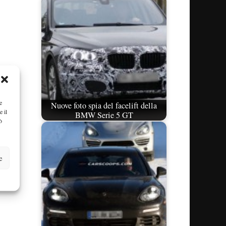
e
Nuove foto spia del facelift della
e il
BMW Serie 5 GT
ò
e