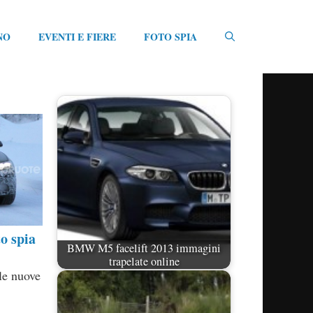
NO
EVENTI E FIERE
FOTO SPIA
o spia
BMW M5 facelift 2013 immagini
trapelate online
le nuove