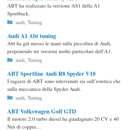
ABT ha realizzato la versione AS1 della A1
Sportback.
Categorie
audi
,
Tuning
Audi A1 Abt tuning
Abt ha già messo le mani sulla piccolina di Audi,
proponendo tre versioni molto particolari dell’A1.
Categorie
audi
,
Tuning
ABT Sportline Audi R8 Spyder V10
I ragazzi di ABT sono intervenuti sia sull’estetica che
sulla meccanica della Spyder Audi.
Categorie
audi
,
Tuning
ABT Volkswagen Golf GTD
Il motore 2.0 turbo diesel ha guadagnato 20 CV e 40
Nm di coppia…