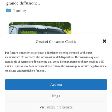
grande diffusione..
Categorie
Tuning
Gestisci Consenso Cookie
Per fornire le migliori esperienze, utilizziamo tecnologie come i cookie per
memorizzare e/o accedere alle informazioni del dispositivo. Il consenso a queste
tecnologie ci permetterà di elaborare dati come il comportamento di navigazione o ID
unici su questo sito. Non acconsentire o ritirare il consenso può influire negativamente
su alcune caratteristiche e funzioni.
Golf GTI VI con tuning Mcchip
prossimamente a Bodensee
Accetta
Nega
Visualizza preferenze