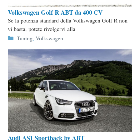
Volkswagen Golf R ABT da 400 CV
Se la potenza standard della Volkswagen Golf R non
vi basta, potete rivolgervi alla
Categorie
Tuning
,
Volkswagen
Audi AS1 Sportback by ABT