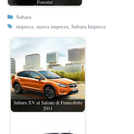
Forester
Categorie
Subaru
Tag
impreza
,
nuova impreza
,
Subaru Impreza
Subaru XV al Salone di Francoforte
2011