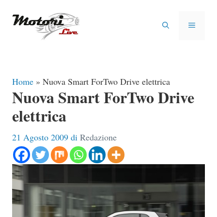
Vai
al
MENU
contenuto
Home
»
Nuova Smart ForTwo Drive elettrica
Nuova Smart ForTwo Drive
elettrica
21 Agosto 2009
di
Redazione