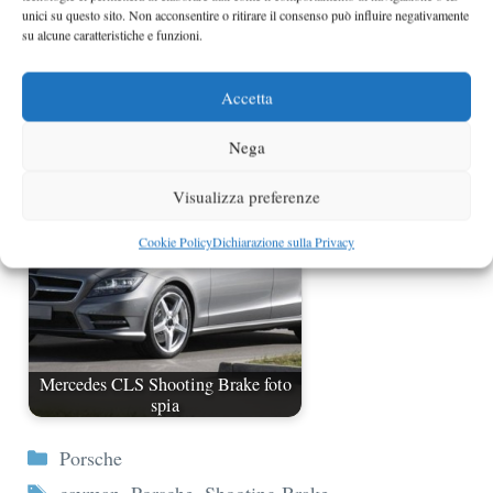
unici su questo sito. Non acconsentire o ritirare il consenso può influire negativamente
su alcune caratteristiche e funzioni.
Accetta
Porsche Targa diventerà versione
speciale della 911 Carrera?
Nega
Visualizza preferenze
Cookie Policy
Dichiarazione sulla Privacy
Mercedes CLS Shooting Brake foto
spia
Categorie
Porsche
Tag