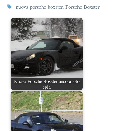
Tag
nuova porsche boxster
,
Porsche Boxster
Nuova Porsche Boxster ancora foto
spia