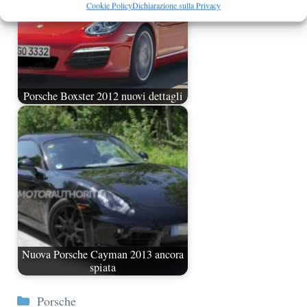
Cookie Policy
Dichiarazione sulla Privacy
Porsche Boxster 2012 nuovi dettagli
Nuova Porsche Cayman 2013 ancora
spiata
Categorie
Porsche