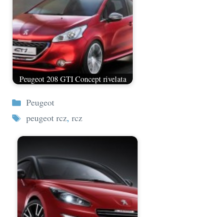
Peugeot 208 GTI Concept rivelata
Categorie
Peugeot
Tag
peugeot rcz
,
rcz