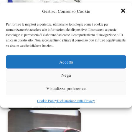
Gestisci Consenso Cookie
Per fornire le migliori esperienze, utilizziamo tecnologie come i cookie per
Peugeot RCZ Limited Edition a
memorizzare e/o accedere alle informazioni del dispositivo. Il consenso a queste
Francoforte
tecnologie ci permetterà di elaborare dati come il comportamento di navigazione o ID
unici su questo sito. Non acconsentire o ritirare il consenso può influire negativamente
su alcune caratteristiche e funzioni.
Accetta
Nega
Visualizza preferenze
Peugeot 207 nuovo motore turbo
Cookie Policy
Dichiarazione sulla Privacy
diesel 112 CV