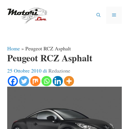
Vai
al
MENU
contenuto
Home
»
Peugeot RCZ Asphalt
Peugeot RCZ Asphalt
25 Ottobre 2010
di
Redazione