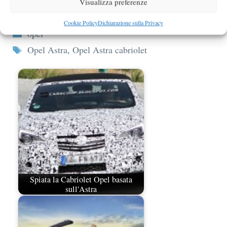
Visualizza preferenze
Opel Astra Sports Tourer foto spia
Cookie Policy
Dichiarazione sulla Privacy
Categorie
opel
Tag
Opel Astra
,
Opel Astra cabriolet
Spiata la Cabriolet Opel basata
sull'Astra