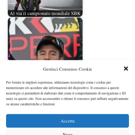
Al via il campionato mondiale SBK
Gestisci Consenso Cookie
Per fornire le migliori esperienze, utilizziamo tecnologie come i cookie per
Biaggi 3° in Malesia, a 44 anni il suo
memorizzare e/o accedere alle informazioni del dispositivo. Il consenso a queste
podio è storico
tecnologie ci permetterà di elaborare dati come il comportamento di navigazione o ID
unici su questo sito. Non acconsentire o ritirare il consenso può influire negativamente
su alcune caratteristiche e funzioni.
Accetta
Nega