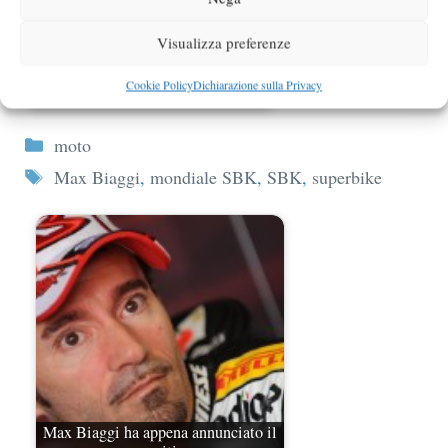
Visualizza preferenze
Cookie Policy
Dichiarazione sulla Privacy
Max Biaggi torna in pista?
Categorie
moto
Tag
Max Biaggi
,
mondiale SBK
,
SBK
,
superbike
Max Biaggi ha appena annunciato il